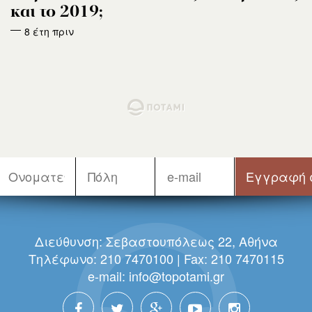
και το 2019;
8 έτη πριν
Διεύθυνση: Σεβαστουπόλεως 22, Αθήνα
Τηλέφωνο: 210 7470100 | Fax: 210 7470115
e-mail:
info@topotami.gr