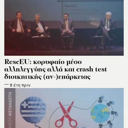
RescEU: κορυφαίο μέσο
αλληλεγγύης αλλά και crash test
διοικητικής (αν-)επάρκειας
8 έτη πριν