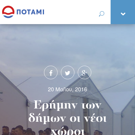
20 Μαΐου, 2016
Ερήμην των
δήμων οι νέοι
χώροι