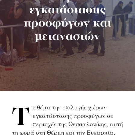
εγκατάστασης
προσφύγων και
μεταναστών
ο θέμα της επιλογής χώρων
Τ
εγκατάστασης προσφύγων σε
περιοχές της Θεσσαλονίκης, αυτή
τη φορά στη Θέρμη και την Ευκαρπία,