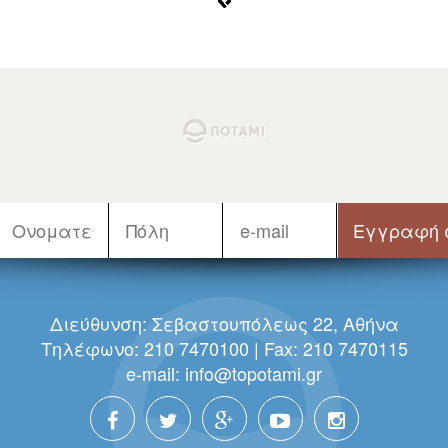
Διεύθυνση: Σεβαστουπόλεως 22, Αθήνα
Τηλέφωνο: 210 7470100 | Fax: 210 7470115
e-mail:
info@topotami.gr