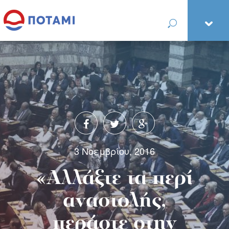
3 Νοεμβρίου, 2016
«Αλλάξτε τα περί
αναστολής,
περάστε στην