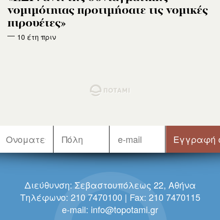
νομιμότητας προτιμήσατε τις νομικές
πιρουέτες»
10 έτη πριν
Διεύθυνση: Σεβαστουπόλεως 22, Αθήνα
Τηλέφωνο: 210 7470100 | Fax: 210 7470115
e-mail:
info@topotami.gr