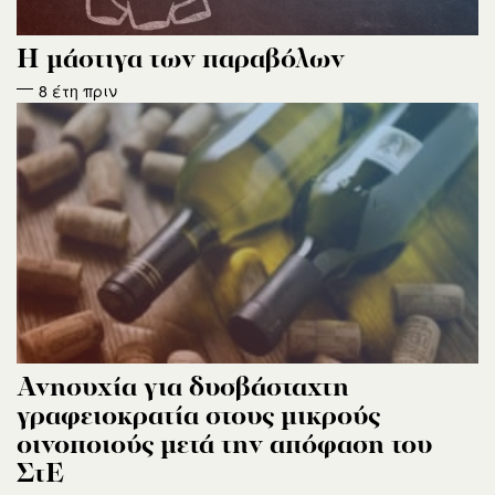
Η μάστιγα των παραβόλων
8 έτη πριν
Ανησυχία για δυσβάσταχτη
γραφειοκρατία στους μικρούς
οινοποιούς μετά την απόφαση του
ΣτΕ