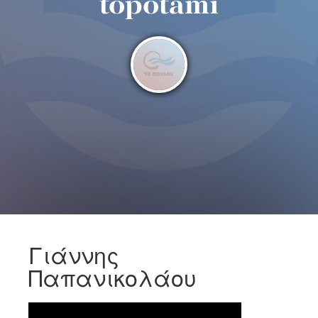
topotami
Γιάννης
Παπανικολάου