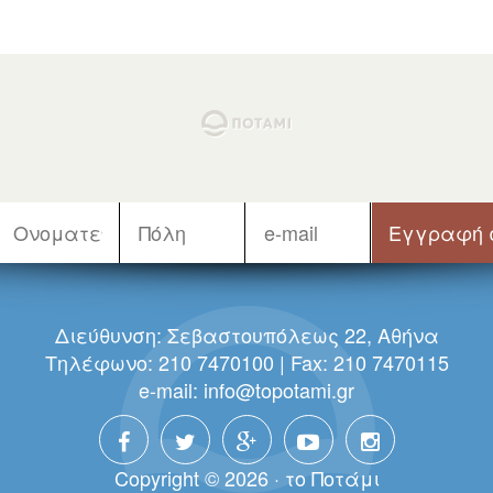
Διεύθυνση: Σεβαστουπόλεως 22, Αθήνα
Τηλέφωνο: 210 7470100 | Fax: 210 7470115
e-mail:
info@topotami.gr
Copyright © 2026 · τo Πoτάμι