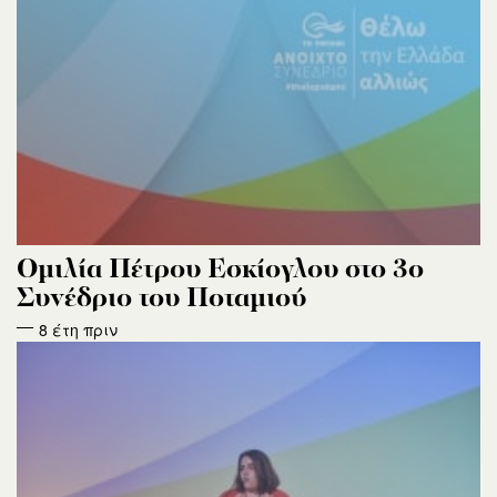
Ομιλία Πέτρου Εσκίογλου στο 3ο
Συνέδριο του Ποταμιού
8 έτη πριν