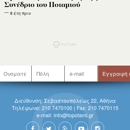
Συνέδριο του Ποταμιού
8 έτη πριν
Διεύθυνση: Σεβαστουπόλεως 22, Αθήνα
Τηλέφωνο: 210 7470100 | Fax: 210 7470115
e-mail:
info@topotami.gr