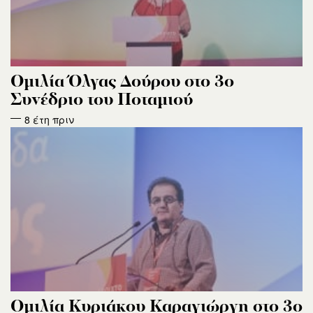
Ομιλία Όλγας Δούρου στο 3ο
Συνέδριο του Ποταμιού
8 έτη πριν
Oμιλία Κυριάκου Καραγιώργη στο 3ο