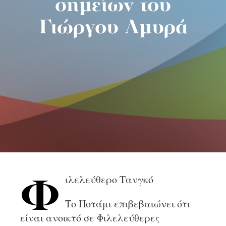
σημείων του
Γιώργου Αμυρά
ιλελεύθερο Τανγκό
Φ
Το Ποτάμι επιβεβαιώνει ότι
είναι ανοικτό σε Φιλελεύθερες