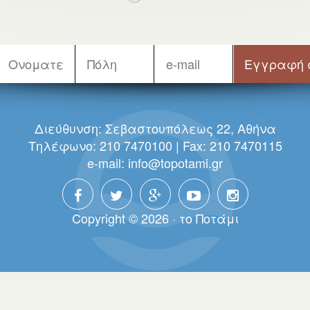
Διεύθυνση: Σεβαστουπόλεως 22, Αθήνα
Τηλέφωνο: 210 7470100 | Fax: 210 7470115
e-mail:
info@topotami.gr
Copyright © 2026 · τo Πoτάμι