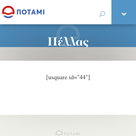
Πέλλας
[usquare id="44"]