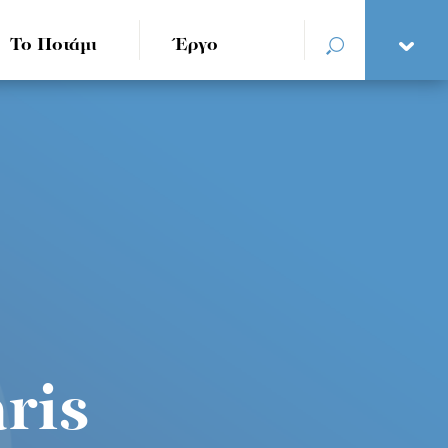
Το Ποτάμι
Έργο
ris