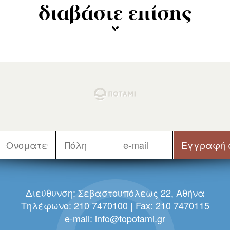
διαβάστε επίσης
Διεύθυνση: Σεβαστουπόλεως 22, Αθήνα
Τηλέφωνο: 210 7470100 | Fax: 210 7470115
e-mail:
info@topotami.gr