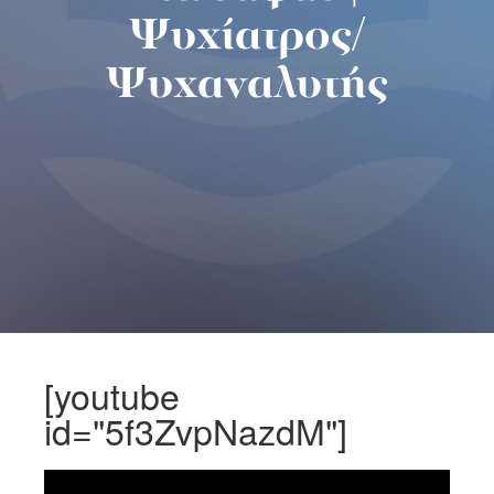
Ψυχίατρος/
Ψυχαναλυτής
[youtube
id="5f3ZvpNazdM"]