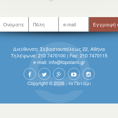
Διεύθυνση: Σεβαστουπόλεως 22, Αθήνα
Τηλέφωνο: 210 7470100 | Fax: 210 7470115
e-mail:
info@topotami.gr
Copyright © 2026 · τo Πoτάμι