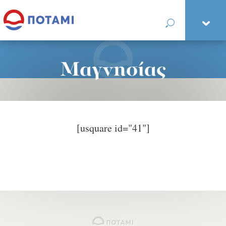
Μαγνησίας
[usquare id="41"]