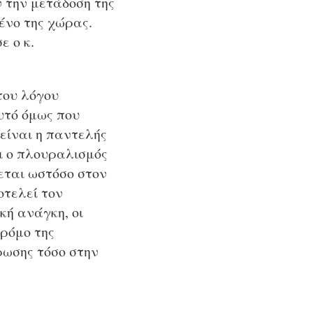
 την μετάδοση της
ένο της χώρας.
ε ο κ.
του λόγου
υτό όμως που
είναι η παντελής
ι ο πλουραλισμός
εται ωστόσο στον
τελεί τον
κή ανάγκη, οι
ρόμο της
ρωσης τόσο στην