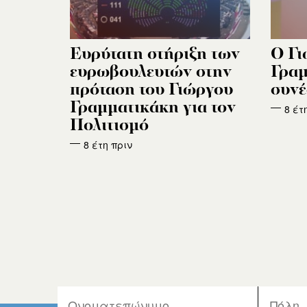
Ευρύτατη στήριξη των
Ο Γι
ευρωβουλευτών στην
Γραμ
πρόταση του Γιώργου
συνέ
Γραμματικάκη για τον
8 έτ
Πολιτισμό
8 έτη πριν