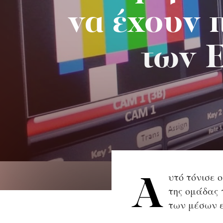
να έχουν 
των 
υτό τόνισε 
Α
της ομάδας
των μέσων ε