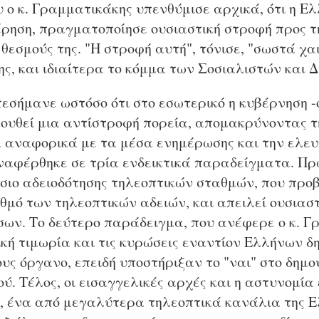
ο κ. Γραμματικάκης υπενθύμισε αρχικά, ότι η Ελ
έρηση, πραγματοποίησε ουσιαστική στροφή προς τ
θεσμούς της. "Η στροφή αυτή", τόνισε, "σωστά χα
ης, και ιδιαίτερα το κόμμα των Σοσιαλιστών και 
εσήμανε ωστόσο ότι στο εσωτερικό η κυβέρνηση -ό
ουθεί μια αντίστροφή πορεία, απομακρύνοντας 
αναφορικά με τα μέσα ενημέρωσης και την ελευθ
ναφέρθηκε σε τρία ενδεικτικά παραδείγματα. Π
σιο αδειοδότησης τηλεοπτικών σταθμών, που προ
θμό των τηλεοπτικών αδειών, και απειλεί ουσιασ
ων. Το δεύτερο παράδειγμα, που ανέφερε ο κ. Γ
κή τιμωρία και τις κυρώσεις εναντίον Ελλήνων 
ους όργανο, επειδή υποστήριξαν το "ναι" στο δημ
ύ. Τέλος, οι εισαγγελικές αρχές και η αστυνομία
 ένα από μεγαλύτερα τηλεοπτικά κανάλια της Ε