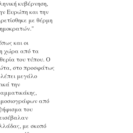
ληνική κυβέρνηση,
ην Ευρώπη και την
ιρετίσθηκε με θέρμη
Δημοκρατών."
πως και οι
τη χώρα από τα
ερία του τύπου. Ο
ρώτα, στο προσφάτως
βλέπει μεγάλο
τικά την
ραμματικάκης,
δημοσιογράφων από
οψήφισμα του
 εισέβαλαν
λλάδας, με σκοπό