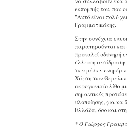
να συλλάβουν ένα α
εκπομπής του, που ο
"Αυτό είναι πολύ χε
Γραμματικάκης.
Στην συνέχεια επεσή
παρατηρούνται και 
προκαλεί οδυνηρή ε
έλλειψη αντίδρασης
των μέσων ενημέρωσ
Χάρτη των Θεμελιωδ
ακρογωνιαίο λίθο μι
σημαντικές προτάσε
υλοποίησης, για να
Ελλάδα, όσο και στη
* Ο Γιώργος Γραμμα