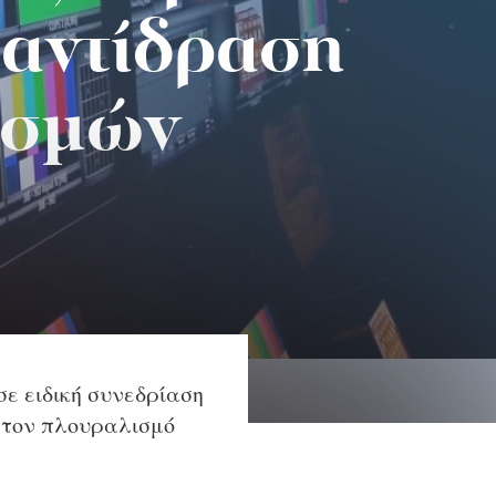
 αντίδραση
εσμών
σε ειδική συνεδρίαση
 τον πλουραλισμό