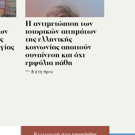
Η αντιμετώπιση των
των
ιστορικών αιτημάτων
ς
της ελληνικής
γίας
κοινωνίας απαιτούν
συναίνεση και όχι
εμφύλια πάθη
8 έτη πριν