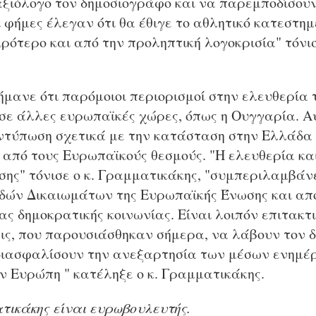
ξιόλογο τον δημοσιογράφο και να παρεμποδίσουν
ι φήμες έλεγαν ότι θα έθιγε το αθλητικό κατεστημ
ιρότερο και από την προληπτική λογοκρισία" τόνισ
μανε ότι παρόμοιοι περιορισμοί στην ελευθερία 
σε άλλες ευρωπαϊκές χώρες, όπως η Ουγγαρία. Α
ντύπωση σχετικά με την κατάσταση στην Ελλάδα 
 από τους Ευρωπαϊκούς θεσμούς. "Η ελευθερία κα
ης" τόνισε ο κ. Γραμματικάκης, "συμπεριλαμβάν
ών Δικαιωμάτων της Ευρωπαϊκής Ένωσης και απο
ας δημοκρατικής κοινωνίας. Είναι λοιπόν επιτακτι
ις, που παρουσιάσθηκαν σήμερα, να λάβουν τον δ
 διασφαλίσουν την ανεξαρτησία των μέσων ενημέ
ν Ευρώπη " κατέληξε ο κ. Γραμματικάκης.
τικάκης είναι ευρωβουλευτής.