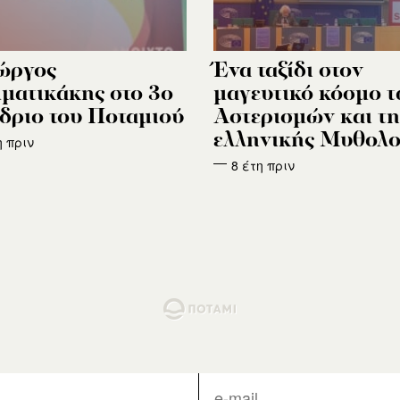
ώργος
Ένα ταξίδι στον
ματικάκης στο 3ο
μαγευτικό κόσμο 
δριο του Ποταμιού
Αστερισμών και τη
ελληνικής Μυθολο
η πριν
8 έτη πριν