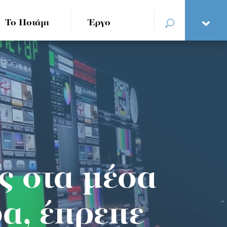
Το Ποτάμι
Έργο
ς στα μέσα
α, έπρεπε