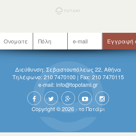
Διεύθυνση: Σεβαστουπόλεως 22, Αθήνα
Τηλέφωνο: 210 7470100 | Fax: 210 7470115
e-mail:
info@topotami.gr
Copyright © 2026 · τo Πoτάμι