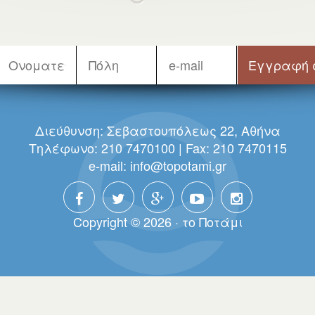
Διεύθυνση: Σεβαστουπόλεως 22, Αθήνα
Τηλέφωνο: 210 7470100 | Fax: 210 7470115
e-mail:
info@topotami.gr
Copyright © 2026 · τo Πoτάμι