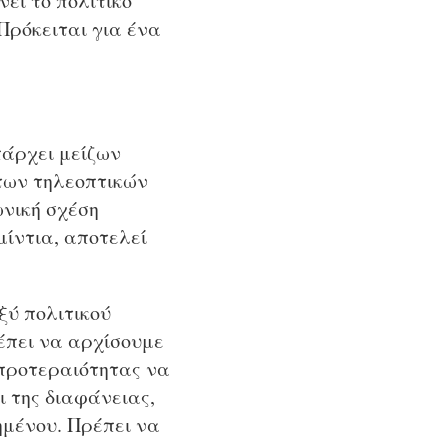
ει το πολιτικό
Πρόκειται για ένα
υπάρχει μείζων
 των τηλεοπτικών
ωνική σχέση
ίντια, αποτελεί
ξύ πολιτικού
έπει να αρχίσουμε
προτεραιότητας να
ι της διαφάνειας,
ημένου. Πρέπει να