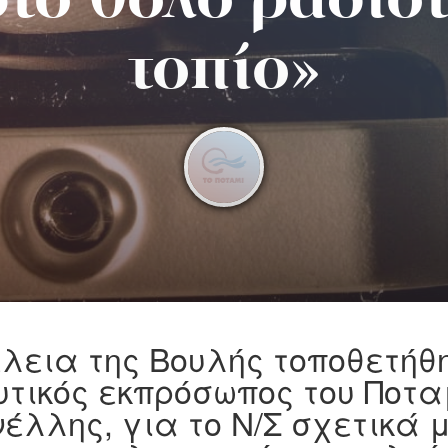
το θολό ραδιο
τοπίο»
λεια της Βουλής τοποθετήθη
υτικός εκπρόσωπος του Ποτα
έλλης, για το Ν/Σ σχετικά μ