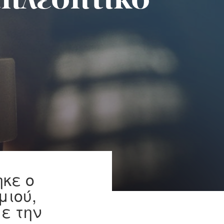
τηλεοπτικό
κε ο
μιού,
ε την