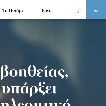
Το Ποτάμι
Έργο
 βοηθείας,
α υπάρξει