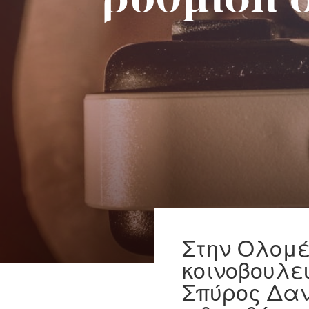
ρύθμιση σ
Στην Ολομέ
κοινοβουλε
Σπύρος Δαν