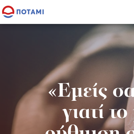
«Εμείς σα
γιατί το