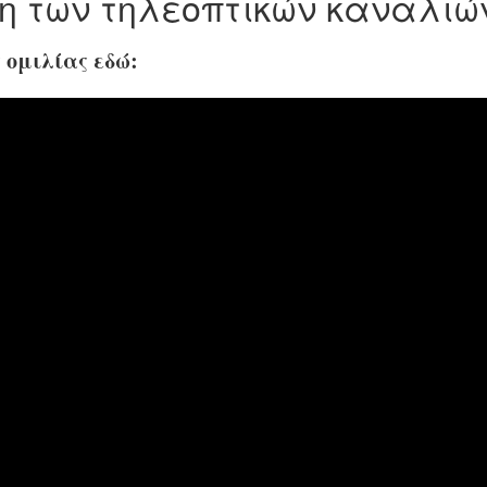
η των τηλεοπτικών καναλιώ
ς ομιλίας εδώ: