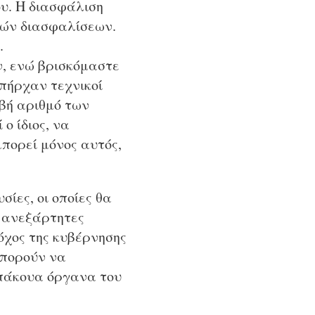
ου. Η διασφάλιση
κών διασφαλίσεων.
.
ν, ενώ βρισκόμαστε
υπήρχαν τεχνικοί
ιβή αριθμό των
ο ίδιος, να
πορεί μόνος αυτός,
ίες, οι οποίες θα
 ανεξάρτητες
όχος της κυβέρνησης
μπορούν να
υπάκουα όργανα του