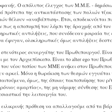
οφανής. Ο απόλυτος έλεγχος των Μ.Μ.Ε. - δημόσιω
ά πρότυπα της αντικατάστασης των παλιών τζακι
ιών θέλουν «αναβάπτιση». Έτσι, αποδεικνύεται 
αν πως η αποπομπή του λόμπι της δραχμής από το
ληρωτικές αντιλήψεις, που συνόδευαν μοιραία τις 
να έφυγαν, ολοκληρωτικές όμως αντιλήψεις δυστ
ο στενότερος συνεργάτης του Πρωθυπουργού. Είνα
 με τον Αρχιεπίσκοπο. Είναι το alter ego του Πρ
 του νέου τοπίου των ΜΜΕ ανήκει στον Πρωθυπου
ν αρκεί. Μόνο η θωράκιση των θεσμών εγγυάται τ
ιτούμενο, όμως, της όποιας τακτοποίησης του ρ/τ
ρόνιας αμαρτίας», της μη νόμιμης σύνθεσης του 
υσιαστικά την λειτουργία του.
 ειλικρινής πρόθεση να απαλλαγούμε από τα βάρ