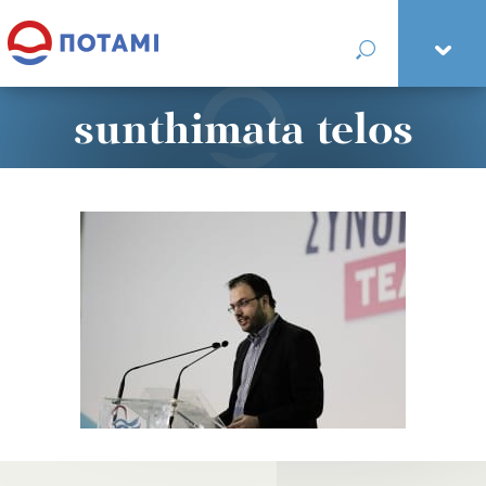
sunthimata telos
mesya