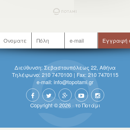
Διεύθυνση: Σεβαστουπόλεως 22, Αθήνα
Τηλέφωνο: 210 7470100 | Fax: 210 7470115
e-mail:
info@topotami.gr
Copyright © 2026 · τo Πoτάμι