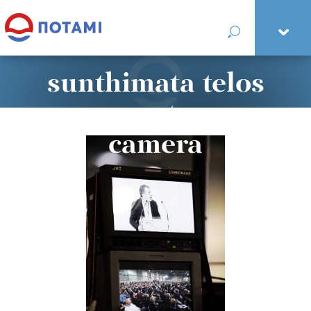
sunthimata telos
mesya stavros
camera