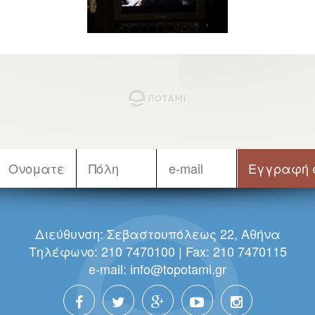
Διεύθυνση: Σεβαστουπόλεως 22, Αθήνα
Τηλέφωνο: 210 7470100 | Fax: 210 7470115
e-mail:
info@topotami.gr