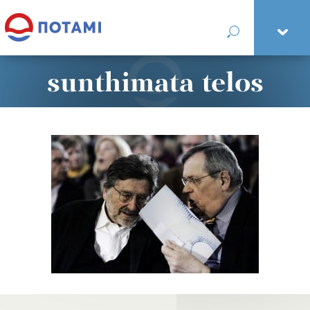
sunthimata telos
mesya