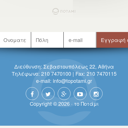
Διεύθυνση: Σεβαστουπόλεως 22, Αθήνα
Τηλέφωνο: 210 7470100 | Fax: 210 7470115
e-mail:
info@topotami.gr
Copyright © 2026 · τo Πoτάμι