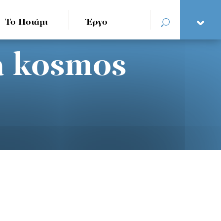
Το Ποτάμι
Έργο
a kosmos