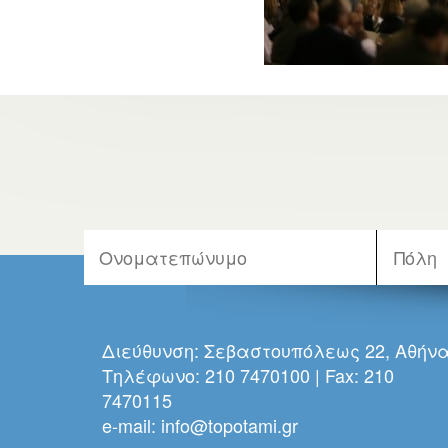
Διεύθυνση: Σεβαστουπόλεως 22, Αθήν
Τηλέφωνο: 210 7470100 | Fax: 210
7470115
e-mail:
info@topotami.gr