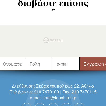
διαβάστε επίσης
Διεύθυνση: Σεβαστουπόλεως 22, Αθήνα
Τηλέφωνο: 210 7470100 | Fax: 210 7470115
e-mail:
info@topotami.gr