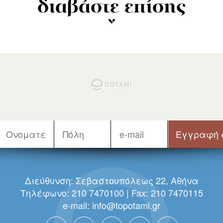
διαβάστε επίσης
Διεύθυνση: Σεβαστουπόλεως 22, Αθήνα
Τηλέφωνο: 210 7470100 | Fax: 210 7470115
e-mail:
info@topotami.gr