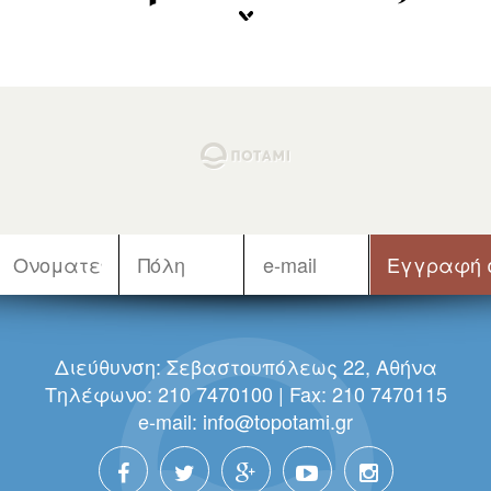
Διεύθυνση: Σεβαστουπόλεως 22, Αθήνα
Τηλέφωνο: 210 7470100 | Fax: 210 7470115
e-mail:
info@topotami.gr