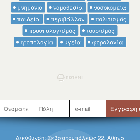
μνημόνιο
νομοθεσία
νοσοκομεία
παιδεία
περιβάλλον
πολιτισμός
προϋπολογισμός
τουρισμός
τροπολογία
υγεία
φορολογία
Διεύθυνση: Σεβαστουπόλεως 22, Αθήνα