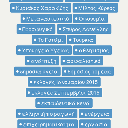
Κυριάκος Χαρακίδης
Μίλτος Κύρκος
Μεταναστευτικό
Οικονομία
Προσφυγικό
Σπύρος Δανέλλης
Το Ποτάμι
Τουρκία
Υπουργείο Υγείας
αθλητισμός
ανάπτυξη
ασφαλιστικό
δημόσια υγεία
δημόσιος τομέας
εκλογές Ιανουαρίου 2015
εκλογές Σεπτεμβρίου 2015
εκπαιδευτικά κενά
ελληνική παραγωγή
ενέργεια
επιχειρηματικότητα
εργασία