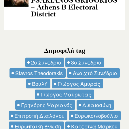
PSARIANOS GRIGORIOS
– Athens B Electoral
District
Δημοφιλή tag
2ο Συνέδριο
3ο Συνέδριο
Stavros Theodorakis
Ανοιχτό Συνέδριο
Βουλή
Γιώργος Αμυράς
Γιώργος Μαυρωτάς
Γρηγόρης Ψαριανός
Δικαιοσύνη
Επιτροπή Διαλόγου
Ευρωκοινοβούλιο
Ευρωπαϊκή Ένωση
Κατερίνα Μάρκου