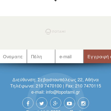
Διεύθυνση: Σεβαστουπόλεως 22, Αθήνα
Τηλέφωνο: 210 7470100 | Fax: 210 7470115
e-mail:
info@topotami.gr