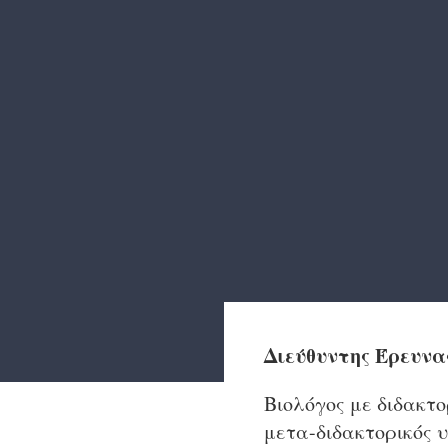
Διεύθυντης Έρευνα
Βιολόγος με διδακτ
μετα-διδακτορικός 