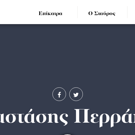
Επίκαιρα
Ο Σταύρος
αστάσης Περρά