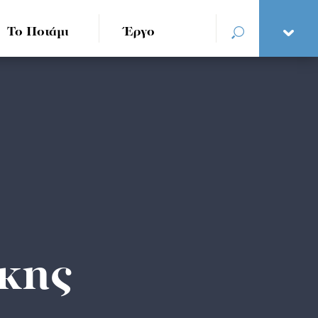
Το Ποτάμι
Έργο
κης