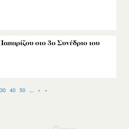
Παπαρίζου στο 3ο Συνέδριο του
30
40
50
...
»
»