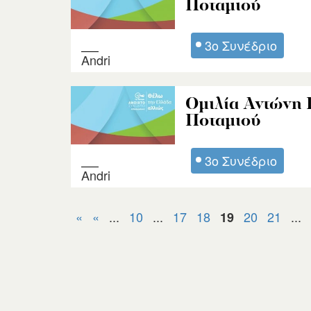
Ποταμιού
3ο Συνέδριο
Andri
Ομιλία Αντώνη 
Ποταμιού
3ο Συνέδριο
Andri
«
«
...
10
...
17
18
20
21
...
19