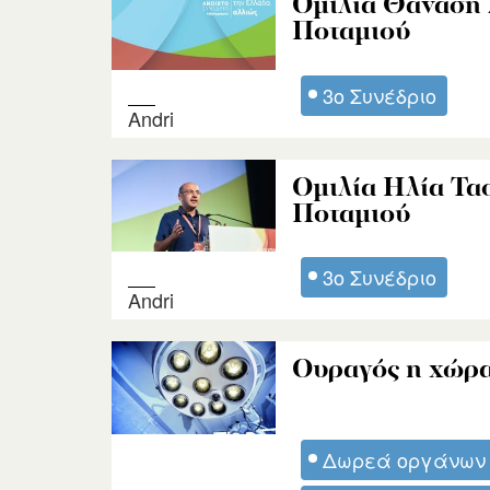
Ομιλία Θανάση 
Ποταμιού
3ο Συνέδριο
Andri
Ομιλία Ηλία Τα
Ποταμιού
3ο Συνέδριο
Andri
Ουραγός η χώρα
Δωρεά οργάνων