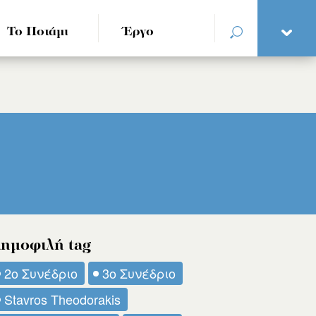
Το Ποτάμι
Έργο
ημοφιλή tag
2ο Συνέδριο
3ο Συνέδριο
Stavros Theodorakis