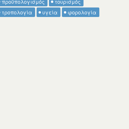
προϋπολογισμός
τουρισμός
τροπολογία
υγεία
φορολογία