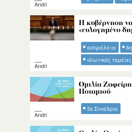
Andri
Η κυβέρνηση να 
«ευλογημένο δη
ασφάλεια
δη
ιδιωτικός τομέας
Andri
Ομιλία Ζαφείρη
Ποταμιού
3ο Συνέδριο
Andri