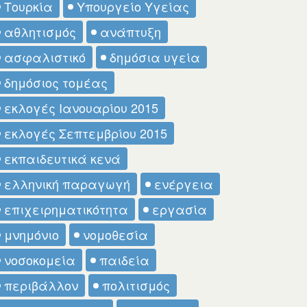
Τουρκία
Υπουργείο Υγείας
αθλητισμός
ανάπτυξη
ασφαλιστικό
δημόσια υγεία
δημόσιος τομέας
εκλογές Ιανουαρίου 2015
εκλογές Σεπτεμβρίου 2015
εκπαιδευτικά κενά
ελληνική παραγωγή
ενέργεια
επιχειρηματικότητα
εργασία
μνημόνιο
νομοθεσία
νοσοκομεία
παιδεία
περιβάλλον
πολιτισμός