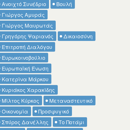
Ανοιχτό Συνέδριο
Βουλή
Γιώργος Αμυράς
Γιώργος Μαυρωτάς
Γρηγόρης Ψαριανός
Δικαιοσύνη
Επιτροπή Διαλόγου
Ευρωκοινοβούλιο
Ευρωπαϊκή Ένωση
Κατερίνα Μάρκου
Κυριάκος Χαρακίδης
Μίλτος Κύρκος
Μεταναστευτικό
Οικονομία
Προσφυγικό
Σπύρος Δανέλλης
Το Ποτάμι