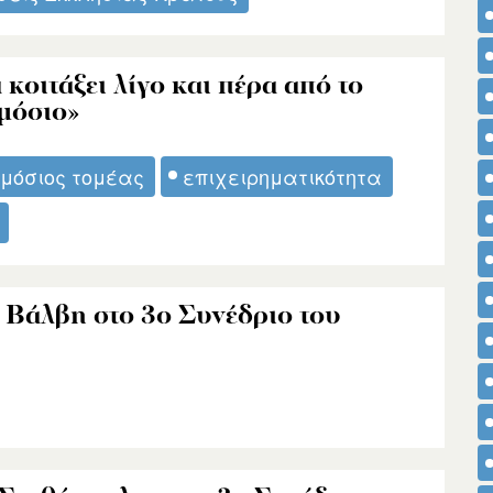
κοιτάξει λίγο και πέρα από το
μόσιο»
μόσιος τομέας
επιχειρηματικότητα
 Βάλβη στο 3ο Συνέδριο του