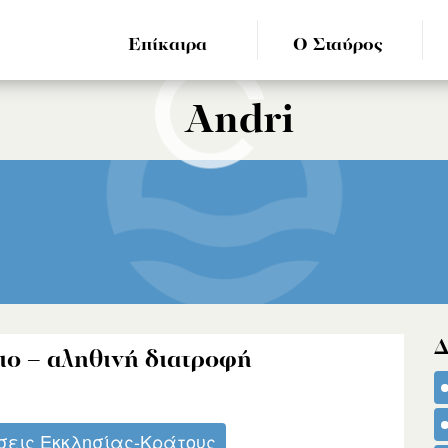
Επίκαιρα
Ο Σταύρος
Andri
Δ
ιο – αληθινή διατροφή
σεις Εκκλησίας-Κράτους