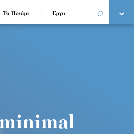
Το Ποτάμι
Έργο
 minimal