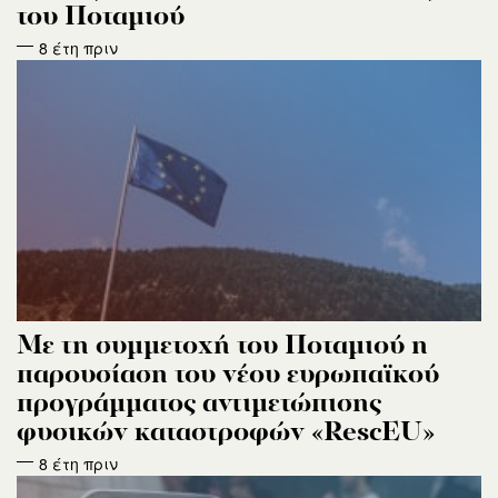
του Ποταμιού
8 έτη πριν
Με τη συμμετοχή του Ποταμιού η
παρουσίαση του νέου ευρωπαϊκού
προγράμματος αντιμετώπισης
φυσικών καταστροφών «RescEU»
8 έτη πριν