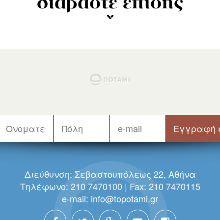
διαβάστε επίσης
Διεύθυνση: Σεβαστουπόλεως 22, Αθήνα
Τηλέφωνο: 210 7470100 | Fax: 210 7470115
e-mail:
info@topotami.gr