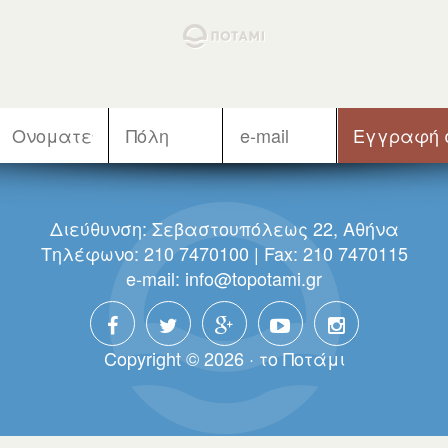
Διεύθυνση: Σεβαστουπόλεως 22, Αθήνα
Τηλέφωνο: 210 7470100 | Fax: 210 7470115
e-mail:
info@topotami.gr
Copyright © 2026 · τo Πoτάμι