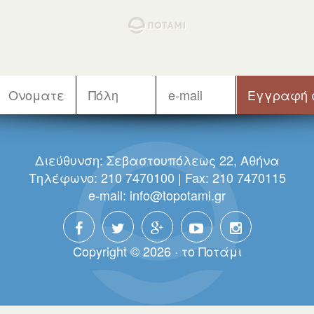
Διεύθυνση: Σεβαστουπόλεως 22, Αθήνα
Τηλέφωνο: 210 7470100 | Fax: 210 7470115
e-mail:
info@topotami.gr
Copyright © 2026 · τo Πoτάμι