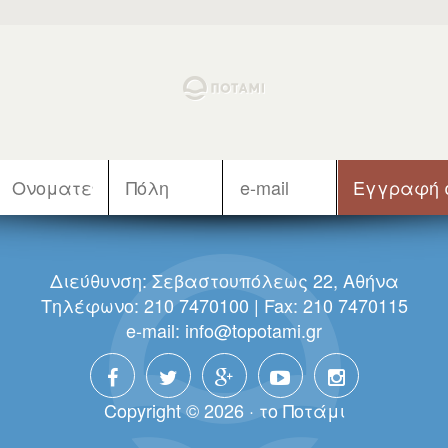
Διεύθυνση: Σεβαστουπόλεως 22, Αθήνα
Τηλέφωνο: 210 7470100 | Fax: 210 7470115
e-mail:
info@topotami.gr
Copyright © 2026 · τo Πoτάμι