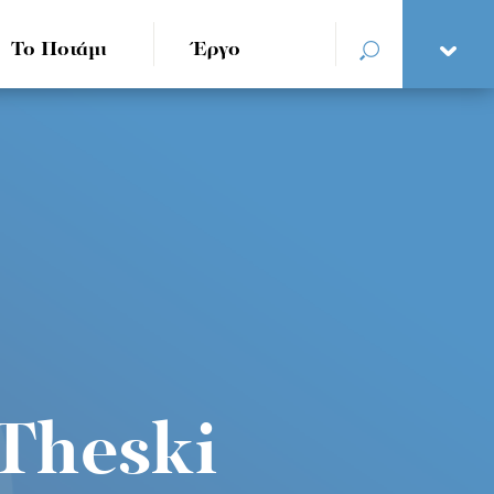
Το Ποτάμι
Έργο
Theski