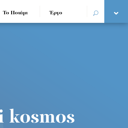
Το Ποτάμι
Έργο
i kosmos