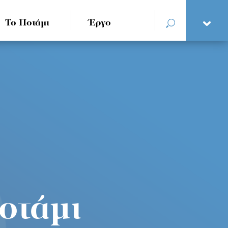
Το Ποτάμι
Έργο
οτάμι