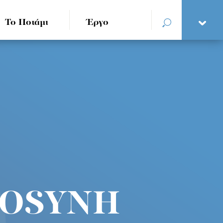
Το Ποτάμι
Έργο
ROSYNH