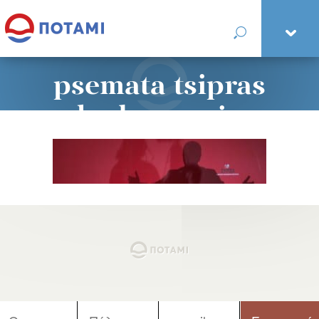
psemata tsipras
shadow suriza