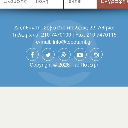
Διεύθυνση: Σεβαστουπόλεως 22, Αθήνα
Τηλέφωνο: 210 7470100 | Fax: 210 7470115
e-mail:
info@topotami.gr
Copyright © 2026 · τo Πoτάμι