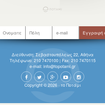
Διεύθυνση: Σεβαστουπόλεως 22, Αθήνα
Τηλέφωνο: 210 7470100 | Fax: 210 7470115
e-mail:
info@topotami.gr
Copyright © 2026 · τo Πoτάμι