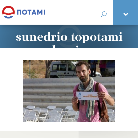
sunedrio topotami
lavrio