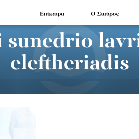
Επίκαιρα
Ο Σταύρος
 sunedrio lavr
eleftheriadis