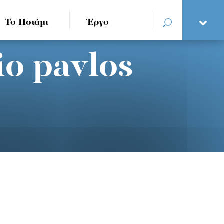
Το Ποτάμι
Έργο
io pavlos